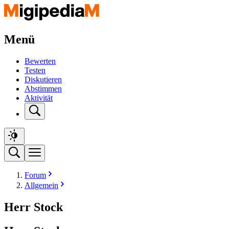
Menü
Bewerten
Testen
Diskutieren
Abstimmen
Aktivität
Forum
Allgemein
Herr Stock