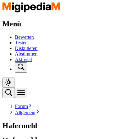
Menü
Bewerten
Testen
Diskutieren
Abstimmen
Aktivität
Forum
Allgemein
Hafermehl