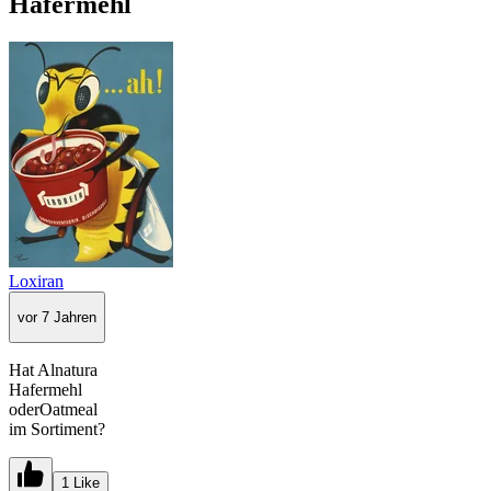
Hafermehl
Loxiran
vor 7 Jahren
Hat Alnatura
Hafermehl
oderOatmeal
im Sortiment?
1 Like