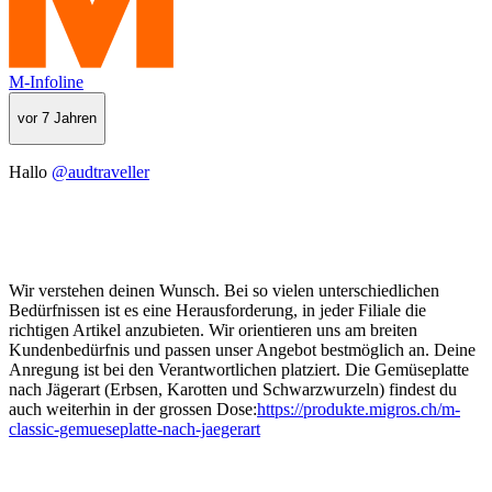
M-Infoline
vor 7 Jahren
Hallo
@audtraveller
Wir verstehen deinen Wunsch. Bei so vielen unterschiedlichen
Bedürfnissen ist es eine Herausforderung, in jeder Filiale die
richtigen Artikel anzubieten. Wir orientieren uns am breiten
Kundenbedürfnis und passen unser Angebot bestmöglich an. Deine
Anregung ist bei den Verantwortlichen platziert. Die Gemüseplatte
nach Jägerart (Erbsen, Karotten und Schwarzwurzeln) findest du
auch weiterhin in der grossen Dose:
https://produkte.migros.ch/m-
classic-gemueseplatte-nach-jaegerart