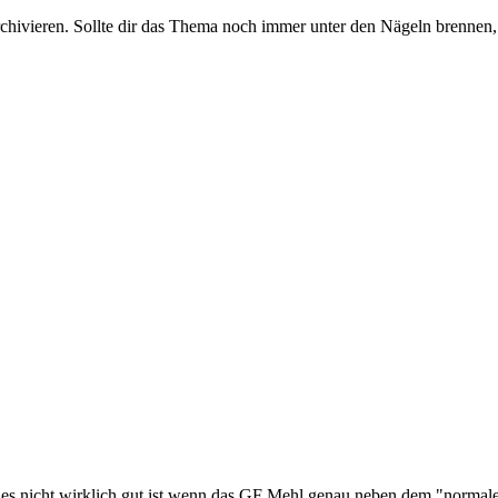
rchivieren. Sollte dir das Thema noch immer unter den Nägeln brennen, 
s es nicht wirklich gut ist wenn das GF Mehl genau neben dem "normal