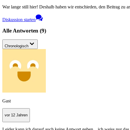
War lange still hier! Deshalb haben wir entschieden, den Beitrag zu a
Diskussion starten
Alle Antworten
(
9
)
Chronologisch
Gast
vor 12 Jahren
Leider kann ich darauf auch keine Antwort geben... ich weiss nur da