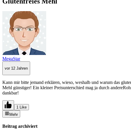
Glutenfreies Mehl
MegaStar
vor 12 Jahren
Kann mir bitte jemand erklären, wieso, weshalb und warum das gluten
Mehl günstiger! Ein kleiner Preisunterschied mag ja durch andereRohs
dankbar!
1 Like
Mehr
Beitrag archiviert