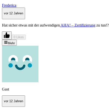
Frederica
vor 12 Jahren
Hat sicher etwas mit der aufwendigen
AHA! – Zertifizierung
zu tun!?
0 Likes
Mehr
Gast
vor 12 Jahren