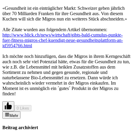
«Gesundheit ist ein einträglicher Markt: Schweizer geben jährlich
über 70 Milliarden Franken für ihre Gesundheit aus. Von diesem
Kuchen will sich die Migros nun ein weiteres Stück abschneiden.»
Alle Zitate wurden aus folgendem Artikel übernommen:
http://www.blick.ch/news/wirtschaft/gibts-bald-cumulus-punkte-
fuer-fitness-migros-chef-kuendigt-neue-gesundheitsplattform-an-
id5954766.html
Ich möchte noch hinzufügen, dass die Migros in ihrem Kerngeschäft
auch noch sehr viel Potenzial hätte, etwas für die Gesundheit zu tun,
wie z.B. die Lebensmittel mit heiklen Zusatzstoffen aus dem
Sortiment zu nehmen und gegen gesunde, regionale und
naturbelassene Bio-Lebensmittel zu ersetzen. Dann würde ich
wahrscheinlich wieder vermehrt in der Migros einkaufen. Im
Moment ist es unmöglich ein ´gutes´ Produkt in der Migros zu
finden!
0 Likes
Mehr
Beitrag archiviert