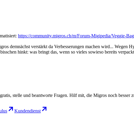
matisiert:
https://community.migros.ch/m/Forum-Migipedia/Veggie-Bags
igros demnächst verstärkt da Verbesserungen machen wird... Wegen Hyg
sschen hinkt: was bringt das, wenn so vieles sowieso bereits verpackt
gratis, stelle und beantworte Fragen. Hilf mit, die Migros noch besser 
lus
Kundendienst