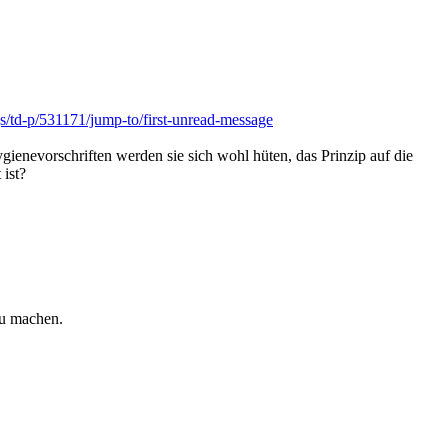
/td-p/531171/jump-to/first-unread-message
ienevorschriften werden sie sich wohl hüten, das Prinzip auf die
 ist?
zu machen.