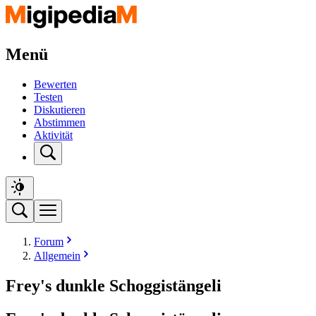
Menü
Bewerten
Testen
Diskutieren
Abstimmen
Aktivität
Forum
Allgemein
Frey's dunkle Schoggistängeli