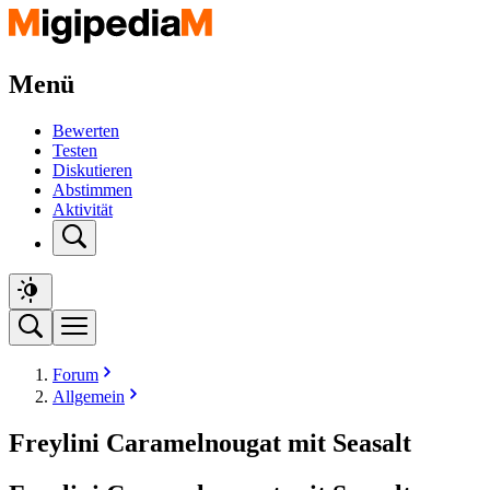
Menü
Bewerten
Testen
Diskutieren
Abstimmen
Aktivität
Forum
Allgemein
Freylini Caramelnougat mit Seasalt