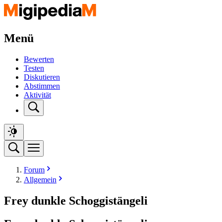
Menü
Bewerten
Testen
Diskutieren
Abstimmen
Aktivität
Forum
Allgemein
Frey dunkle Schoggistängeli