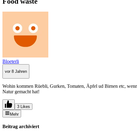
Food waste
Bloeterli
vor 8 Jahren
Wohin kommen Rüebli, Gurken, Tomaten, Äpfel ud Birnen etc, wenn s
Natur gemacht hat!
3 Likes
Mehr
Beitrag archiviert