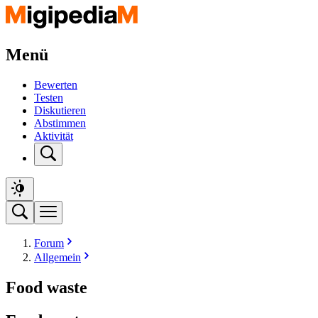
Menü
Bewerten
Testen
Diskutieren
Abstimmen
Aktivität
Forum
Allgemein
Food waste