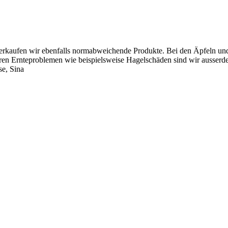
erkaufen wir ebenfalls normabweichende Produkte. Bei den Äpfeln und B
en Ernteproblemen wie beispielsweise Hagelschäden sind wir ausserdem
se, Sina