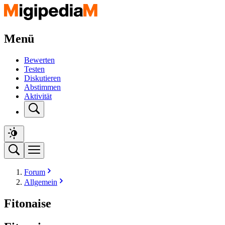
Menü
Bewerten
Testen
Diskutieren
Abstimmen
Aktivität
Forum
Allgemein
Fitonaise