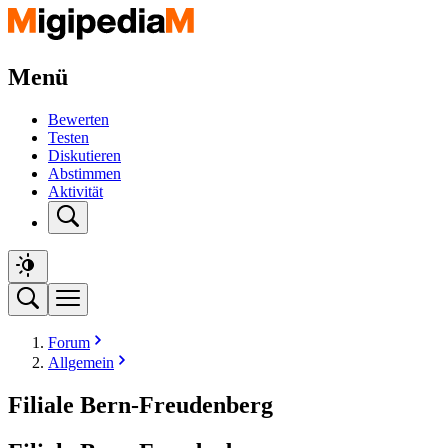
Menü
Bewerten
Testen
Diskutieren
Abstimmen
Aktivität
Forum
Allgemein
Filiale Bern-Freudenberg