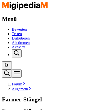
Menü
Bewerten
Testen
Diskutieren
Abstimmen
Aktivität
Forum
Allgemein
Farmer-Stängel