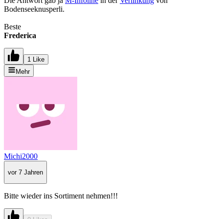
Die Antwort gab ja
M-Infoline
in der
Verlinkung
von
Bodenseeknusperli.
Beste
Frederica
1 Like
Mehr
Michi2000
vor 7 Jahren
Bitte wieder ins Sortiment nehmen!!!