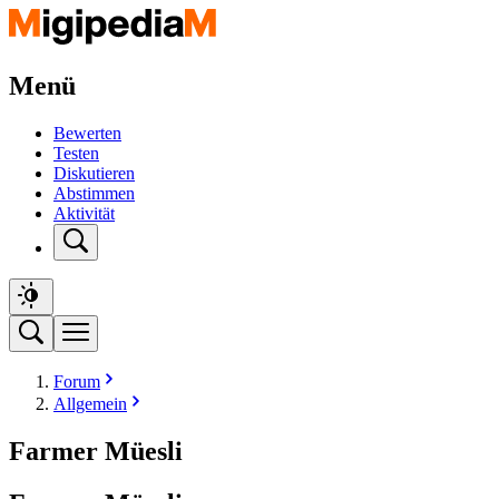
Menü
Bewerten
Testen
Diskutieren
Abstimmen
Aktivität
Forum
Allgemein
Farmer Müesli