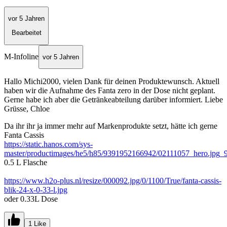
vor 5 Jahren
Bearbeitet
M-Infoline
vor 5 Jahren
Hallo Michi2000, vielen Dank für deinen Produktewunsch. Aktuell
haben wir die Aufnahme des Fanta zero in der Dose nicht geplant.
Gerne habe ich aber die Getränkeabteilung darüber informiert. Liebe
Grüsse, Chloe
Da ihr ihr ja immer mehr auf Markenprodukte setzt, hätte ich gerne
Fanta Cassis
https://static.hanos.com/sys-
master/productimages/he5/h85/9391952166942/02111057_hero.jp
0.5 L Flasche
https://www.h2o-plus.nl/resize/000092.jpg/0/1100/True/fanta-cassis-
blik-24-x-0-33-l.jpg
oder 0.33L Dose
1 Like