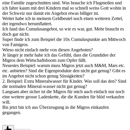
eine Familie zugeschnitten sind. Was brauche ich Flugmeilen und
ich fahre kaum mit drei Kindern mal so schnell weiss Gott wohin in
der Schweiz nur damit ein Angebot etwas billiger ist.
Weiter habe ich in meinem Geldbeutel noch einen weiteren Zettel,
der irgendwo herumflattert.
Ich fand das Cumulusangebot, so wie es war, gut. Mehr braucht es
doch gar nicht.
Super finde ich zum Beispiel die 10x Cumuluspunkte am Mittwoch
von Famigros.
Wieso nicht einfach mehr von diesen Angeboten?
Je länger je mehr habe ich das Gefühl, dass die Grundidee der
Migros dem Wirtschaftsboom zum Opfer fällt.
Neuestes Beispiel: warum muss Migros jetzt auch M&M, Mars etc.
etc. anbieten? Sind die Eigenprodukte den nicht gut genug? Gibt es
im Angebot nicht schon genug Süssigkeiten?
2. Beispiel: Extra Mineralwasser für Kinder. Was soll das den? Sind
die normalen Mineral-wasser nicht gut genug?
Langsam aber sicher ist die Migros für mich auch einfach nur noch
eine weitere grosse Ladenkette, die die Kunden für blöd verkaufen
will.
Bis jetzt bin ich aus Überzeugung in die Migros einkaufen
gegangen.