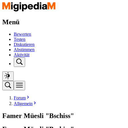
Menü
Bewerten
Testen
Diskutieren
Abstimmen
Aktivität
Forum
Allgemein
Famer Müesli "Bschiss"