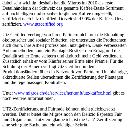
dabei sehr wichtig, deshalb hat die Migros im 2010 als erste
Detailhändlerin der Schweiz das gesamte Kaffee-Basis-Sortiment
auf nachhaltigen und sozialverträglichen Kaffee umgestellt,
zertifiziert nach Utz Certified. Derzeit sind 90% der Kaffees Utz-
zertifiziert.
www.utzcertified.org
Utz Certified verlangt von ihren Partnern nicht nur die Einhaltung
ökologischer und sozialer Kriterien, sie unterstützt die Produzenten
auch darin, ihre Arbeit professionell anzugehen. Dank verbesserten
Anbaumethoden kann ein Plantage-Besitzer den Ertrag und die
Qualität seiner Ernte steigern und dadurch mehr Geld verdienen.
Zusätzlich erhält er vom Käufer seiner Ernte eine Prämie. Für die
Schulung der Bauern verfügt Utz Certified in den
Produktionsländern über ein Netzwerk von Partnern. Unabhängige,
akkreditierte Stellen übernehmen die Zertifizierung der Plantagen
und die regelmässigen Kontrollen.
Unter
www.migros.ch/de/services/herkunft/utz-kaffee.html
gibt es
noch weitere Informationen.
UTZ-Zertifizierung und Fairtrade können nicht gleichgesetzt
werden. Daher bietet die Migros noch den Delizio Espresso Fair
und Organic an. Trotzdem glaube ich, ist die UTZ-Zertifizierung
eine sehr gute Sache und ein wichtiger Schritt.