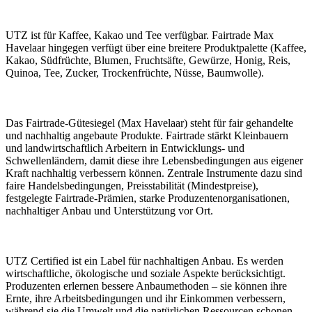
UTZ ist für Kaffee, Kakao und Tee verfügbar. Fairtrade Max
Havelaar hingegen verfügt über eine breitere Produktpalette (Kaffee,
Kakao, Südfrüchte, Blumen, Fruchtsäfte, Gewürze, Honig, Reis,
Quinoa, Tee, Zucker, Trockenfrüchte, Nüsse, Baumwolle).
Das Fairtrade-Gütesiegel (Max Havelaar) steht für fair gehandelte
und nachhaltig angebaute Produkte. Fairtrade stärkt Kleinbauern
und landwirtschaftlich Arbeitern in Entwicklungs- und
Schwellenländern, damit diese ihre Lebensbedingungen aus eigener
Kraft nachhaltig verbessern können. Zentrale Instrumente dazu sind
faire Handelsbedingungen, Preisstabilität (Mindestpreise),
festgelegte Fairtrade-Prämien, starke Produzentenorganisationen,
nachhaltiger Anbau und Unterstützung vor Ort.
UTZ Certified ist ein Label für nachhaltigen Anbau. Es werden
wirtschaftliche, ökologische und soziale Aspekte berücksichtigt.
Produzenten erlernen bessere Anbaumethoden – sie können ihre
Ernte, ihre Arbeitsbedingungen und ihr Einkommen verbessern,
während sie die Umwelt und die natürlichen Ressourcen schonen.