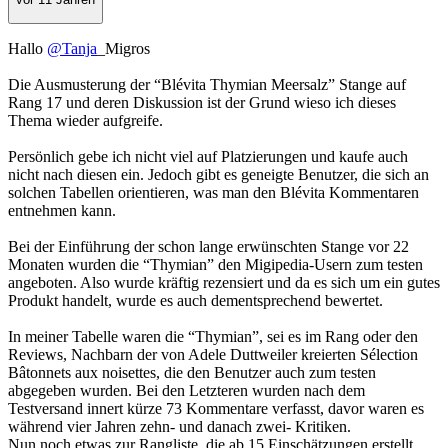
Hallo
@Tanja
_Migros
Die Ausmusterung der “Blévita Thymian Meersalz” Stange auf
Rang 17 und deren Diskussion ist der Grund wieso ich dieses
Thema wieder aufgreife.
Persönlich gebe ich nicht viel auf Platzierungen und kaufe auch
nicht nach diesen ein. Jedoch gibt es geneigte Benutzer, die sich an
solchen Tabellen orientieren, was man den Blévita Kommentaren
entnehmen kann.
Bei der Einführung der schon lange erwünschten Stange vor 22
Monaten wurden die “Thymian” den Migipedia-Usern zum testen
angeboten. Also wurde kräftig rezensiert und da es sich um ein gutes
Produkt handelt, wurde es auch dementsprechend bewertet.
In meiner Tabelle waren die “Thymian”, sei es im Rang oder den
Reviews, Nachbarn der von Adele Duttweiler kreierten Sélection
Bâtonnets aux noisettes, die den Benutzer auch zum testen
abgegeben wurden. Bei den Letzteren wurden nach dem
Testversand innert kürze 73 Kommentare verfasst, davor waren es
während vier Jahren zehn- und danach zwei- Kritiken.
Nun noch etwas zur Rangliste, die ab 15 Einschätzungen erstellt