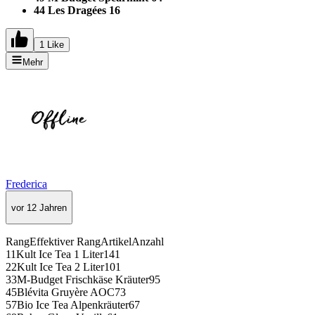
44 Les Dragées 16
1 Like
Mehr
Frederica
vor 12 Jahren
RangEffektiver RangArtikelAnzahl
11Kult Ice Tea 1 Liter141
22Kult Ice Tea 2 Liter101
33M-Budget Frischkäse Kräuter95
45Blévita Gruyère AOC73
57Bio Ice Tea Alpenkräuter67