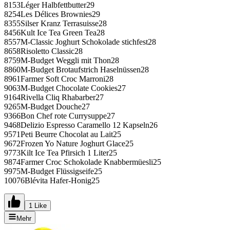
8153Léger Halbfettbutter29
8254Les Délices Brownies29
8355Silser Kranz Terrasuisse28
8456Kult Ice Tea Green Tea28
8557M-Classic Joghurt Schokolade stichfest28
8658Risoletto Classic28
8759M-Budget Weggli mit Thon28
8860M-Budget Brotaufstrich Haselnüssen28
8961Farmer Soft Croc Marroni28
9063M-Budget Chocolate Cookies27
9164Rivella Cliq Rhabarber27
9265M-Budget Douche27
9366Bon Chef rote Currysuppe27
9468Delizio Espresso Caramello 12 Kapseln26
9571Peti Beurre Chocolat au Lait25
9672Frozen Yo Nature Joghurt Glace25
9773Kilt Ice Tea Pfirsich 1 Liter25
9874Farmer Croc Schokolade Knabbermüesli25
9975M-Budget Flüssigseife25
10076Blévita Hafer-Honig25
1 Like
Mehr