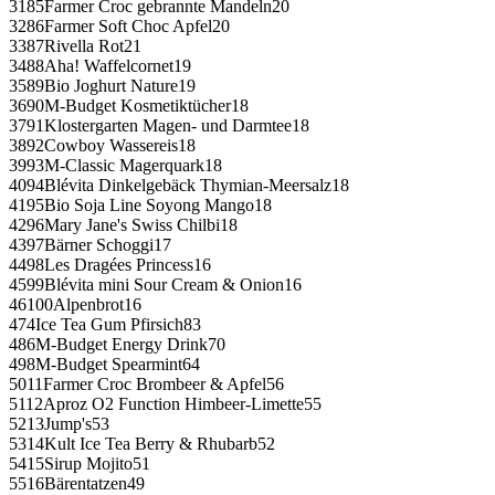
3185Farmer Croc gebrannte Mandeln20
3286Farmer Soft Choc Apfel20
3387Rivella Rot21
3488Aha! Waffelcornet19
3589Bio Joghurt Nature19
3690M-Budget Kosmetiktücher18
3791Klostergarten Magen- und Darmtee18
3892Cowboy Wassereis18
3993M-Classic Magerquark18
4094Blévita Dinkelgebäck Thymian-Meersalz18
4195Bio Soja Line Soyong Mango18
4296Mary Jane's Swiss Chilbi18
4397Bärner Schoggi17
4498Les Dragées Princess16
4599Blévita mini Sour Cream & Onion16
46100Alpenbrot16
474Ice Tea Gum Pfirsich83
486M-Budget Energy Drink70
498M-Budget Spearmint64
5011Farmer Croc Brombeer & Apfel56
5112Aproz O2 Function Himbeer-Limette55
5213Jump's53
5314Kult Ice Tea Berry & Rhubarb52
5415Sirup Mojito51
5516Bärentatzen49