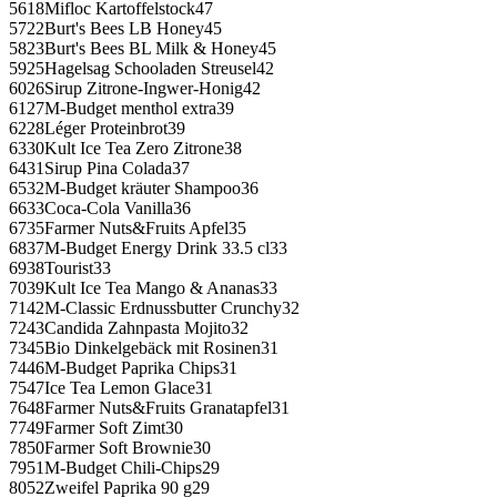
5618Mifloc Kartoffelstock47
5722Burt's Bees LB Honey45
5823Burt's Bees BL Milk & Honey45
5925Hagelsag Schooladen Streusel42
6026Sirup Zitrone-Ingwer-Honig42
6127M-Budget menthol extra39
6228Léger Proteinbrot39
6330Kult Ice Tea Zero Zitrone38
6431Sirup Pina Colada37
6532M-Budget kräuter Shampoo36
6633Coca-Cola Vanilla36
6735Farmer Nuts&Fruits Apfel35
6837M-Budget Energy Drink 33.5 cl33
6938Tourist33
7039Kult Ice Tea Mango & Ananas33
7142M-Classic Erdnussbutter Crunchy32
7243Candida Zahnpasta Mojito32
7345Bio Dinkelgebäck mit Rosinen31
7446M-Budget Paprika Chips31
7547Ice Tea Lemon Glace31
7648Farmer Nuts&Fruits Granatapfel31
7749Farmer Soft Zimt30
7850Farmer Soft Brownie30
7951M-Budget Chili-Chips29
8052Zweifel Paprika 90 g29