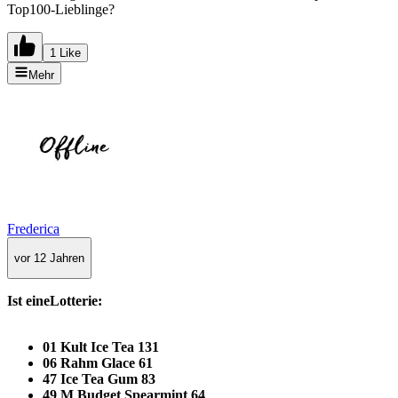
Top100‑Lieblinge?
1 Like
Mehr
Frederica
vor 12 Jahren
Ist eineLotterie:
01 Kult Ice Tea 131
06 Rahm Glace 61
47 Ice Tea Gum 83
49 M Budget Spearmint 64