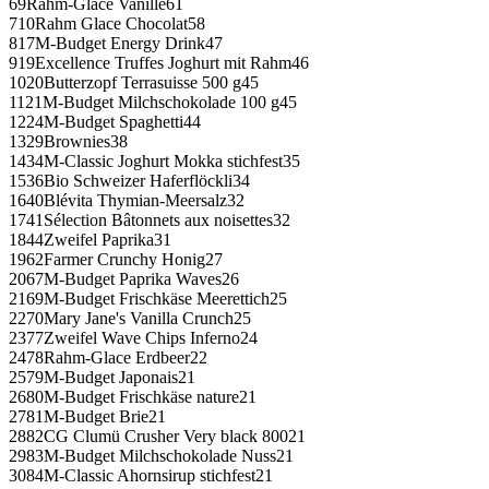
69Rahm-Glace Vanille61
710Rahm Glace Chocolat58
817M-Budget Energy Drink47
919Excellence Truffes Joghurt mit Rahm46
1020Butterzopf Terrasuisse 500 g45
1121M-Budget Milchschokolade 100 g45
1224M-Budget Spaghetti44
1329Brownies38
1434M-Classic Joghurt Mokka stichfest35
1536Bio Schweizer Haferflöckli34
1640Blévita Thymian-Meersalz32
1741Sélection Bâtonnets aux noisettes32
1844Zweifel Paprika31
1962Farmer Crunchy Honig27
2067M-Budget Paprika Waves26
2169M-Budget Frischkäse Meerettich25
2270Mary Jane's Vanilla Crunch25
2377Zweifel Wave Chips Inferno24
2478Rahm-Glace Erdbeer22
2579M-Budget Japonais21
2680M-Budget Frischkäse nature21
2781M-Budget Brie21
2882CG Clumü Crusher Very black 80021
2983M-Budget Milchschokolade Nuss21
3084M-Classic Ahornsirup stichfest21