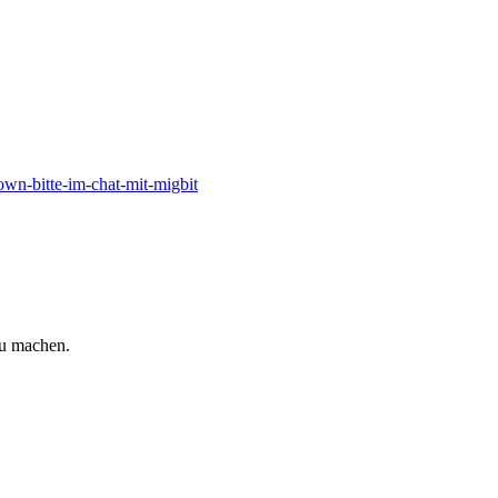
own-bitte-im-chat-mit-migbit
zu machen.