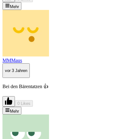
Mehr
MMMaus
vor 3 Jahren
Bei den Bärentatzen 👍
0 Likes
Mehr