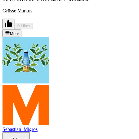
Grüsse Markus
0 Likes
Mehr
Sebastian_Migros