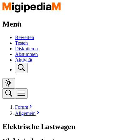
Menü
Bewerten
Testen
Diskutieren
Abstimmen
Aktivität
Forum
Allgemein
Elektrische Lastwagen