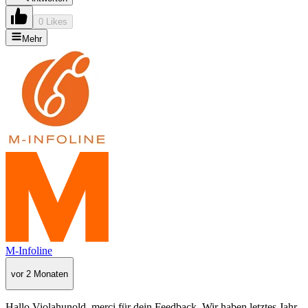
0 Likes
Mehr
M-Infoline
vor 2 Monaten
Hallo Violahunold, merci für dein Feedback. Wir haben letztes Jahr