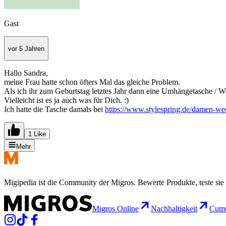
Gast
vor 5 Jahren
Hallo Sandra,
meine Frau hatte schon öfters Mal das gleiche Problem.
Als ich ihr zum Geburtstag letztes Jahr dann eine Umhängetasche / We
Vielleicht ist es ja auch was für Dich. :)
Ich hatte die Tasche damals bei
https://www.stylespring.de/damen-we
1 Like
Mehr
Migipedia ist die Community der Migros. Bewerte Produkte, teste sie 
Migros Online
Nachhaltigkeit
Cumu