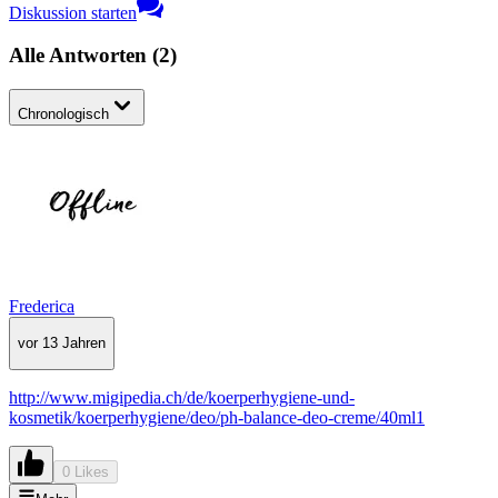
Diskussion starten
Alle Antworten
(
2
)
Chronologisch
Frederica
vor 13 Jahren
http://www.migipedia.ch/de/koerperhygiene-und-
kosmetik/koerperhygiene/deo/ph-balance-deo-creme/40ml1
0 Likes