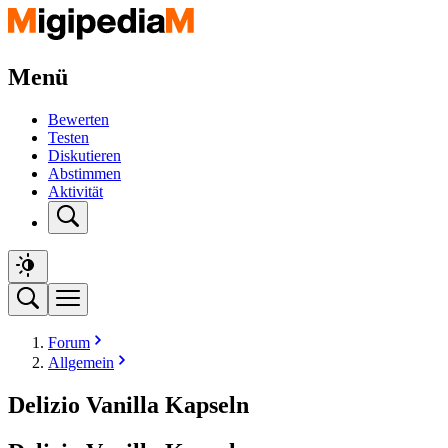
Menü
Bewerten
Testen
Diskutieren
Abstimmen
Aktivität
Forum
Allgemein
Delizio Vanilla Kapseln