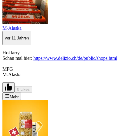
M-Alaska
vor 11 Jahren
Hoi larry
Schau mal hier:
https://www.delizio.ch/de/public/shops.html
MFG
M-Alaska
0 Likes
Mehr