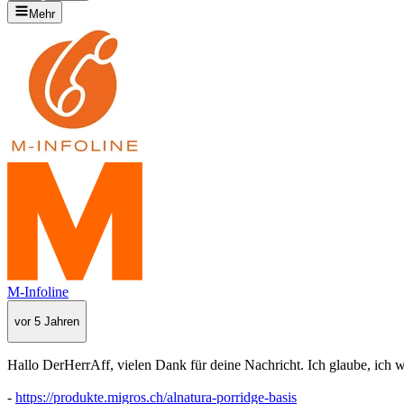
Mehr
M-Infoline
vor 5 Jahren
Hallo DerHerrAff, vielen Dank für deine Nachricht. Ich glaube, ich w
-
https://produkte.migros.ch/alnatura-porridge-basis