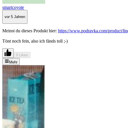
smartcoyote
vor 5 Jahren
Meinst du dieses Produkt hier:
https://www.podravka.com/product/lin
Tönt noch fein, also ich fänds toll ;-)
0 Likes
Mehr