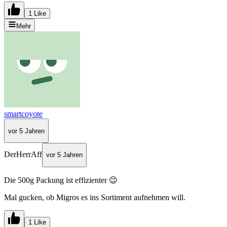
1 Like
Mehr
smartcoyote
vor 5 Jahren
DerHerrAff
vor 5 Jahren
Die 500g Packung ist effizienter 😉
Mal gucken, ob Migros es ins Sortiment aufnehmen will.
1 Like