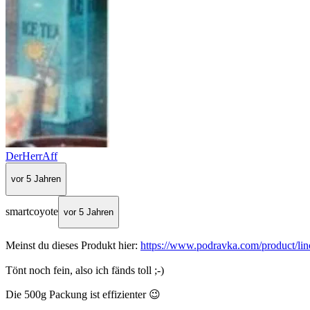
DerHerrAff
vor 5 Jahren
smartcoyote
vor 5 Jahren
Meinst du dieses Produkt hier:
https://www.podravka.com/product/lin
Tönt noch fein, also ich fänds toll ;-)
Die 500g Packung ist effizienter 😉