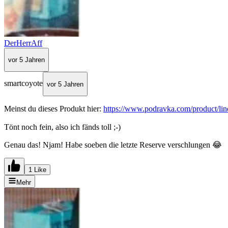
DerHerrAff
vor 5 Jahren
smartcoyote
vor 5 Jahren
Meinst du dieses Produkt hier:
https://www.podravka.com/product/lin
Tönt noch fein, also ich fänds toll ;-)
Genau das! Njam! Habe soeben die letzte Reserve verschlungen 😂
1 Like
Mehr