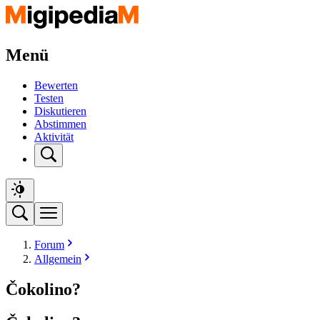
Menü
Bewerten
Testen
Diskutieren
Abstimmen
Aktivität
Forum
Allgemein
Čokolino?