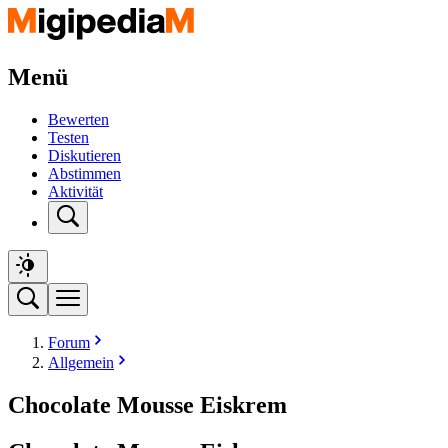
Menü
Bewerten
Testen
Diskutieren
Abstimmen
Aktivität
Forum
Allgemein
Chocolate Mousse Eiskrem