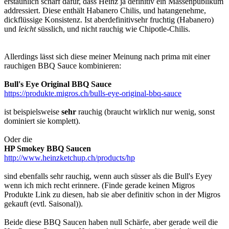
erstaunlich scharf dafür, dass Heinz ja definitiv ein Massenpublikum
addressiert. Diese enthält Habanero Chilis, und hatangenehme,
dickflüssige Konsistenz. Ist aberdefinitivsehr fruchtig (Habanero)
und
leicht
süsslich, und nicht rauchig wie Chipotle-Chilis.
Allerdings lässt sich diese meiner Meinung nach prima mit einer
rauchigen BBQ Sauce kombinieren:
Bull's Eye Original BBQ Sauce
https://produkte.migros.ch/bulls-eye-original-bbq-sauce
ist beispielsweise
sehr
rauchig (braucht wirklich nur wenig, sonst
dominiert sie komplett).
Oder die
HP Smokey BBQ Saucen
http://www.heinzketchup.ch/products/hp
sind ebenfalls sehr rauchig, wenn auch süsser als die Bull's Eyey
wenn ich mich recht erinnere. (Finde gerade keinen Migros
Produkte Link zu diesen, hab sie aber definitiv schon in der Migros
gekauft (evtl. Saisonal)).
Beide diese BBQ Saucen haben null Schärfe, aber gerade weil die