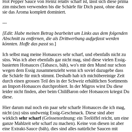
Hot Pepper Sauce von Heinz relativ scharf ist, lässt sich diese prima
zim mischen verwenden bis die Schärfe für Dich passt, ohne dass
sie das Aroma komplett dominiert.
---
[Edit: Habe meinen Betrag bearbeitet um Links aus dem folgenden
Abschnitt zu entfernen, die als Drittwerbung aufgefasst werden
könnten. Hoffe das passt so.
]
Ich selbst mag meine Hotsauces sehr scharf, und ebenfalls nicht zu
süss. Was ich aber ebenfalls gar nicht mag, sind diese vielen Essig-
basierten Hotsauces (Tabasco, bäh), wo's mir den Mund nur schon
wegen dem Essig zusammenzieht wenn ich soviel dazugebe dass
die Schärfe für mich stimmt. Deshalb hab ich michübereinige Zeit
durch einen grossen Teil des in der Schweiz erhältlichen Sortiments
an Import-Hotsauces durchprobiert. In der Migros wirst Du diese
leider nicht finden, aber beim ChiliBaron oder Hotsaucen kriegst Du
diese.
Hier darum mal noch ein paar sehr scharfe Hotsauces die ich mag,
nicht (zu) süss undwenig Essig-Geschmack. Diese sind aber
wirklich
sehr scharf
(Grössenordnung: ein Teelöffel reicht, um eine
ganze Mahlzeit sehr scharf zu machen). Keine von diesen ist aber
eine Extrakt-Sauce (bäh), dies sind alles natürliche Saucen mit