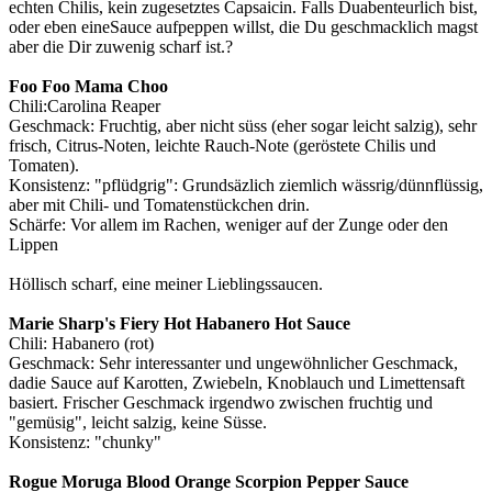
echten Chilis, kein zugesetztes Capsaicin. Falls Duabenteurlich bist,
oder eben eineSauce aufpeppen willst, die Du geschmacklich magst
aber die Dir zuwenig scharf ist.?
Foo Foo Mama Choo
Chili:Carolina Reaper
Geschmack: Fruchtig, aber nicht süss (eher sogar leicht salzig), sehr
frisch, Citrus-Noten, leichte Rauch-Note (geröstete Chilis und
Tomaten).
Konsistenz: "pflüdgrig": Grundsäzlich ziemlich wässrig/dünnflüssig,
aber mit Chili- und Tomatenstückchen drin.
Schärfe: Vor allem im Rachen, weniger auf der Zunge oder den
Lippen
Höllisch scharf, eine meiner Lieblingssaucen.
Marie Sharp's Fiery Hot Habanero Hot Sauce
Chili: Habanero (rot)
Geschmack: Sehr interessanter und ungewöhnlicher Geschmack,
dadie Sauce auf Karotten, Zwiebeln, Knoblauch und Limettensaft
basiert. Frischer Geschmack irgendwo zwischen fruchtig und
"gemüsig", leicht salzig, keine Süsse.
Konsistenz: "chunky"
Rogue Moruga Blood Orange Scorpion Pepper Sauce