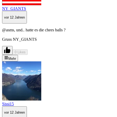
NY_GIANTS
vor 12 Jahren
@asms, und.. hatte es die chees balls ?
Gruss NY_GIANTS
0 Likes
Mehr
Sissi15
vor 12 Jahren