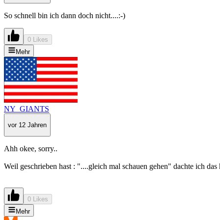
So schnell bin ich dann doch nicht....:-)
0 Likes
Mehr
NY_GIANTS
vor 12 Jahren
Ahh okee, sorry..
Weil geschrieben hast : "....gleich mal schauen gehen" dachte ich das 
0 Likes
Mehr