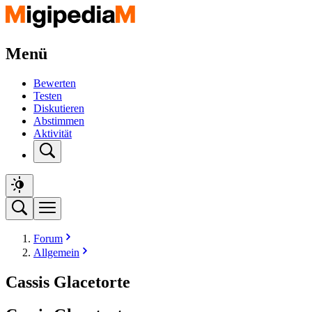
Menü
Bewerten
Testen
Diskutieren
Abstimmen
Aktivität
Forum
Allgemein
Cassis Glacetorte