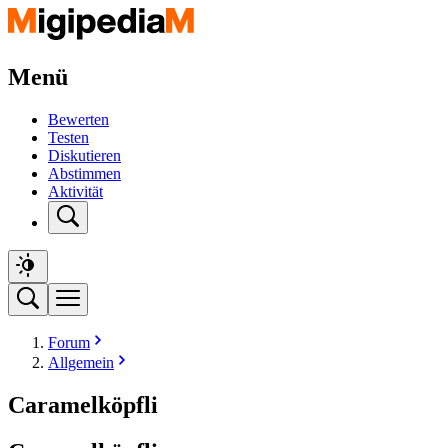
Menü
Bewerten
Testen
Diskutieren
Abstimmen
Aktivität
Forum
Allgemein
Caramelköpfli