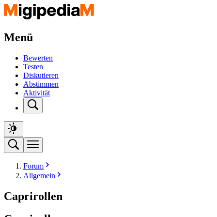
Menü
Bewerten
Testen
Diskutieren
Abstimmen
Aktivität
Forum
Allgemein
Caprirollen