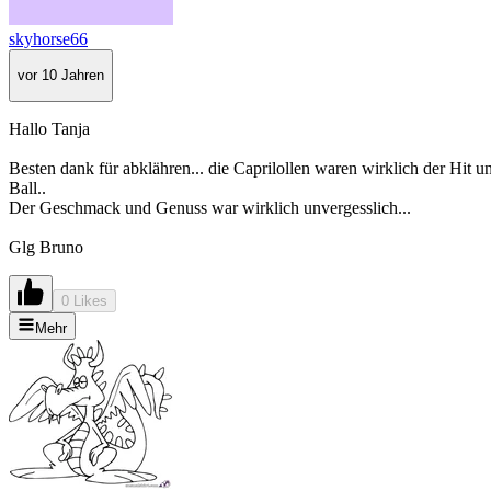
skyhorse66
vor 10 Jahren
Hallo Tanja
Besten dank für abklähren... die Caprilollen waren wirklich der Hit u
Ball..
Der Geschmack und Genuss war wirklich unvergesslich...
Glg Bruno
0 Likes
Mehr