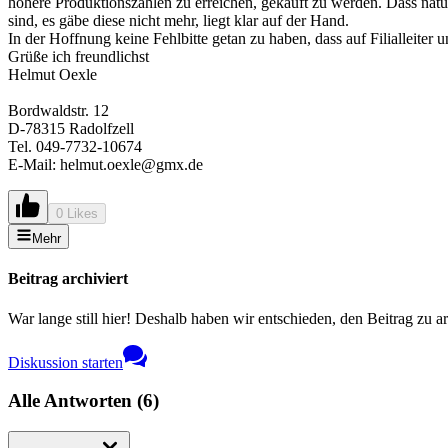
höhere Produktionszahlen zu erreichen, gekauft zu werden. Dass natür
sind, es gäbe diese nicht mehr, liegt klar auf der Hand.
In der Hoffnung keine Fehlbitte getan zu haben, dass auf Filialleit
Grüße ich freundlichst
Helmut Oexle
Bordwaldstr. 12
D-78315 Radolfzell
Tel. 049-7732-10674
E-Mail: helmut.oexle@gmx.de
0 Likes
Mehr
Beitrag archiviert
War lange still hier! Deshalb haben wir entschieden, den Beitrag zu a
Diskussion starten
Alle Antworten
(
6
)