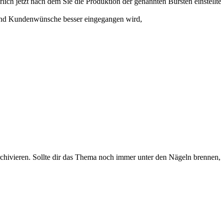
lich jetzt nach dem Sie die Produktion der genannten Bürsten einstellt
er und Kundenwünsche besser eingegangen wird,
rchivieren. Sollte dir das Thema noch immer unter den Nägeln brennen, 