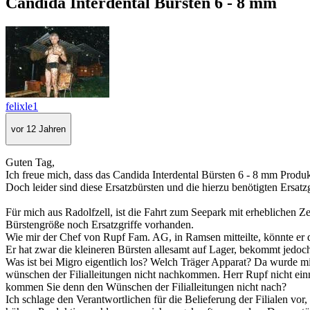
Candida Interdental Bürsten 6 - 8 mm
felixle1
vor 12 Jahren
Guten Tag,
Ich freue mich, dass das Candida Interdental Bürsten 6 - 8 mm Produk
Doch leider sind diese Ersatzbürsten und die hierzu benötigten Ersatzg
Für mich aus Radolfzell, ist die Fahrt zum Seepark mit erheblichen 
Bürstengröße noch Ersatzgriffe vorhanden.
Wie mir der Chef von Rupf Fam. AG, in Ramsen mitteilte, könnte er di
Er hat zwar die kleineren Bürsten allesamt auf Lager, bekommt jedoch 
Was ist bei Migro eigentlich los? Welch Träger Apparat? Da wurde mir
wünschen der Filialleitungen nicht nachkommen. Herr Rupf nicht einm
kommen Sie denn den Wünschen der Filialleitungen nicht nach?
Ich schlage den Verantwortlichen für die Belieferung der Filialen vo