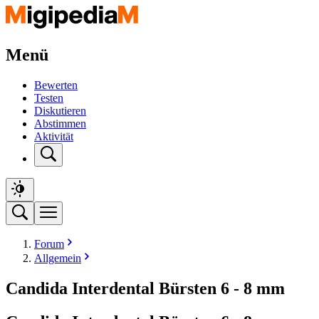
Menü
Bewerten
Testen
Diskutieren
Abstimmen
Aktivität
Forum
Allgemein
Candida Interdental Bürsten 6 - 8 mm