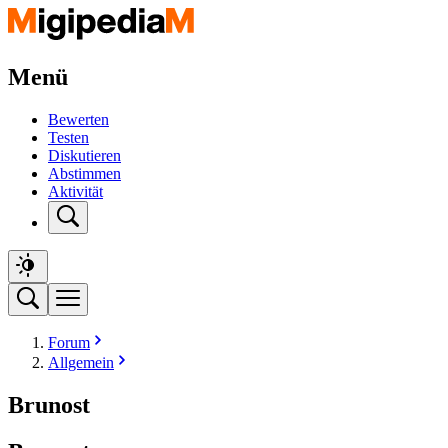
Menü
Bewerten
Testen
Diskutieren
Abstimmen
Aktivität
Forum
Allgemein
Brunost