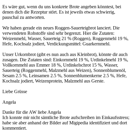
Es wäre gut, wenn du uns konkrete Brote angeben könntest, bei
denen dich die Rezeptur stört. Es ist jeweils etwas schwierig,
pauschal zu antworten.
Wir haben gerade ein neues Roggen-Sauerteigbrot lanciert. Die
verwendeten Rohstoffe sind sehr begrenzt. Hier die Zutaten:
Weizenmehl, Wasser, Sauerteig 21 % (Roggen), Roggenmehl 19 %,
Hefe, Kochsalz jodiert, Verdickungsmittel: Guarkernmehl.
Unser Urkornbrot (gibt es nun auch aus Kleinbrot), könnte dir auch
zusagen. Die Zutaten sind: Einkornmehl 19 %, Urdinkelmehl 19 %,
Vollkornmehl aus Emmer 18 %, Urdinkelschrot 15 %, Wasser,
Sauerteig (Roggenmehl, Malzmehl aus Weizen), Sonnenblumenöl,
Sesam 2.5 %, Leinsamen 2.5 %, Sonnenblumenkerne 2.5 %, Hefe,
Kochsalz jodiert, Weizenprotein, Malzmehl aus Gerste.
Liebe Grüsse
Angela
Danke für die AW liebe Angela
Ich konnte mir nicht sämtliche Brote aufschreiben im Einkaufsstress;
habe sie aber anhand der Bilder auf Migipedia identifiziert und dort
kommentiert.