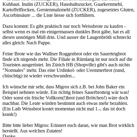
Kuhhaut. Inulin (ZUCKER), Haushaltszucker, Guarkernmehl,
Kartoffelflocken, Gerstenmalzmehl (ZUCKER), zugesetztes Gluten,
Ascorbinsäure ... die Liste liesse sich fortführen.
Dazu kommt: Es gibt praktisch nur noch Weissbrote zu kaufen -
selbst wenn es mal ein einigermassen dunkles Brot gäbe, hat es all
diesen unnötigen Müll drin. Und ausser die Laugenbrötli schmeckt
alles gleich: Nach Pappe.
Feine Brote wie das Walliser Roggenbrot oder ein Sauerteigbrot
finde ich nirgends mehr. Die Filiale in Rümlang ist nur noch auf die
Touristen ausgerüstet. Im Zürich HB (Shopville) gibt's auch nichts
"Normales" mehr. Das eine Urdinkel- oder Uremmerbrot (rund,
chüschtig) ist wieder verschwunden...
Ich wünsche mir sehr, dass Migros sich z.B. bei John Baker ein
Beispiel nehmen würde. Ein richtig feines Sauerbrotteig wär was!
Oder sonst ein frische Vollkorn(!)brot (und Brötchen!) wäre doch
machbar. Die Leute würden bestimmt auch etwas mehr bezahlen.
(Ein Laib Weissbrot kostet momentan nicht mal 1.-, das ist doch
krank!)
Bitte bitte lieber Migros: Erinnert euch daran, wie man Brot wirklich
herstellt. Aus welchen Zutaten!
Danke