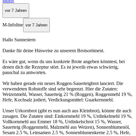
indios
vor 7 Jahren
M-Infoline
vor 7 Jahren
Hallo Sunnestern
Danke für deine Hinweise zu unserem Brotsortiment.
Es wäre gut, wenn du uns konkrete Brote angeben könntest, bei
denen dich die Rezeptur stört. Es ist jeweils etwas schwierig,
pauschal zu antworten.
Wir haben gerade ein neues Roggen-Sauerteigbrot lanciert. Die
verwendeten Rohstoffe sind sehr begrenzt. Hier die Zutaten:
Weizenmehl, Wasser, Sauerteig 21 % (Roggen), Roggenmehl 19 %,
Hefe, Kochsalz jodiert, Verdickungsmittel: Guarkernmehl.
Unser Urkornbrot (gibt es nun auch aus Kleinbrot), könnte dir auch
zusagen. Die Zutaten sind: Einkornmehl 19 %, Urdinkelmehl 19 %,
Vollkornmehl aus Emmer 18 %, Urdinkelschrot 15 %, Wasser,
Sauerteig (Roggenmehl, Malzmehl aus Weizen), Sonnenblumenöl,
Sesam 2.5 %, Leinsamen 2.5 %, Sonnenblumenkerne 2.5 %, Hefe,