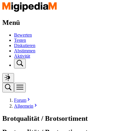
Menü
Bewerten
Testen
Diskutieren
Abstimmen
Aktivität
Forum
Allgemein
Brotqualität / Brotsortiment