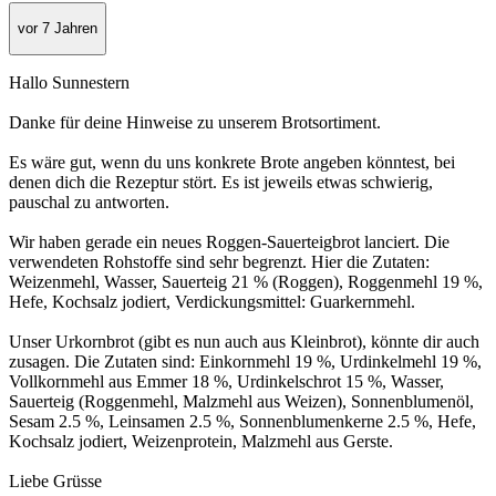
vor 7 Jahren
Hallo Sunnestern
Danke für deine Hinweise zu unserem Brotsortiment.
Es wäre gut, wenn du uns konkrete Brote angeben könntest, bei
denen dich die Rezeptur stört. Es ist jeweils etwas schwierig,
pauschal zu antworten.
Wir haben gerade ein neues Roggen-Sauerteigbrot lanciert. Die
verwendeten Rohstoffe sind sehr begrenzt. Hier die Zutaten:
Weizenmehl, Wasser, Sauerteig 21 % (Roggen), Roggenmehl 19 %,
Hefe, Kochsalz jodiert, Verdickungsmittel: Guarkernmehl.
Unser Urkornbrot (gibt es nun auch aus Kleinbrot), könnte dir auch
zusagen. Die Zutaten sind: Einkornmehl 19 %, Urdinkelmehl 19 %,
Vollkornmehl aus Emmer 18 %, Urdinkelschrot 15 %, Wasser,
Sauerteig (Roggenmehl, Malzmehl aus Weizen), Sonnenblumenöl,
Sesam 2.5 %, Leinsamen 2.5 %, Sonnenblumenkerne 2.5 %, Hefe,
Kochsalz jodiert, Weizenprotein, Malzmehl aus Gerste.
Liebe Grüsse