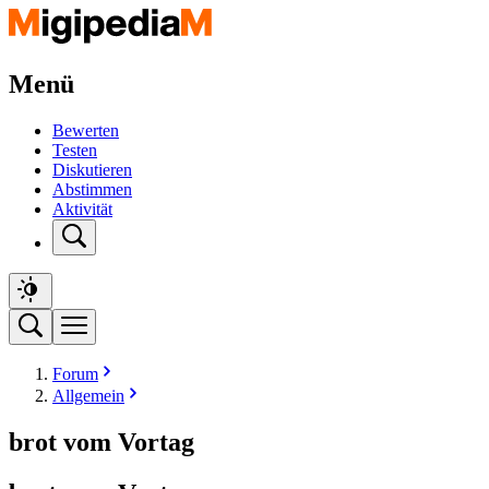
Menü
Bewerten
Testen
Diskutieren
Abstimmen
Aktivität
Forum
Allgemein
brot vom Vortag