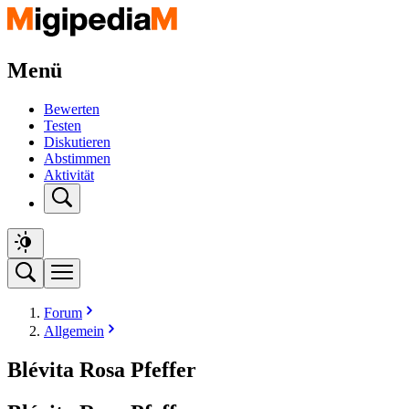
Menü
Bewerten
Testen
Diskutieren
Abstimmen
Aktivität
Forum
Allgemein
Blévita Rosa Pfeffer