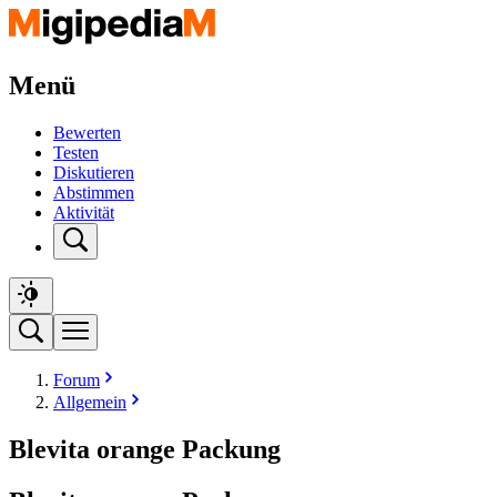
Menü
Bewerten
Testen
Diskutieren
Abstimmen
Aktivität
Forum
Allgemein
Blevita orange Packung