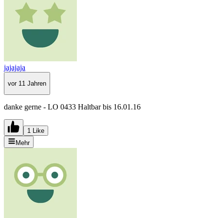
jajajaja
vor 11 Jahren
danke gerne - LO 0433 Haltbar bis 16.01.16
1 Like
Mehr