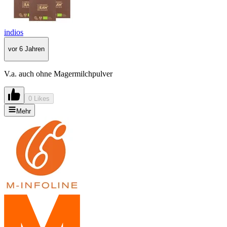
indios
vor 6 Jahren
V.a. auch ohne Magermilchpulver
0 Likes
Mehr