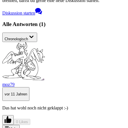
brennen, darfst du gerne eine neue Diskussion starten.
Diskussion starten
Alle Antworten
(
1
)
Chronologisch
moz79
vor 11 Jahren
Das hat wohl noch nicht geklappt :-)
0 Likes