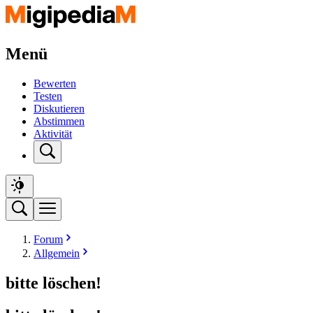
Menü
Bewerten
Testen
Diskutieren
Abstimmen
Aktivität
Forum
Allgemein
bitte löschen!