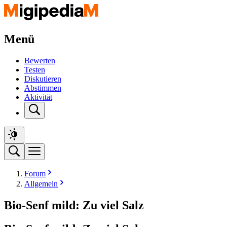
Menü
Bewerten
Testen
Diskutieren
Abstimmen
Aktivität
Forum
Allgemein
Bio-Senf mild: Zu viel Salz