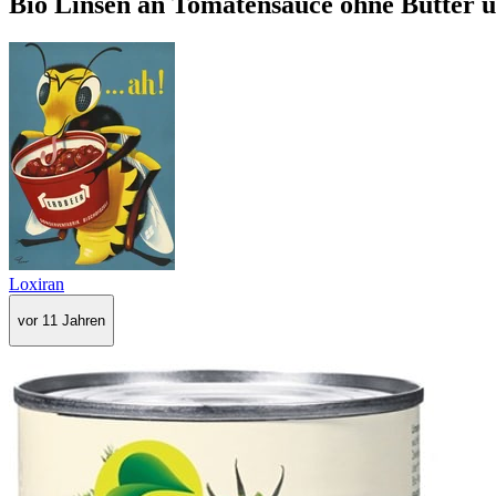
Bio Linsen an Tomatensauce ohne Butter 
Loxiran
vor 11 Jahren