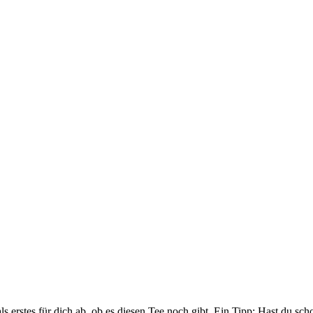
ch als erstes für dich ab, ob es diesen Tee noch gibt. Ein Tipp: Hast 