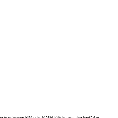
du schon in grösserne MM oder MMM-Filialen nachgeschaut? Aus