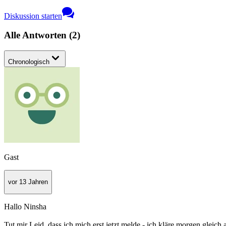
Diskussion starten
Alle Antworten
(
2
)
Chronologisch
Gast
vor 13 Jahren
Hallo Ninsha
Tut mir Leid, dass ich mich erst jetzt melde - ich kläre morgen glei