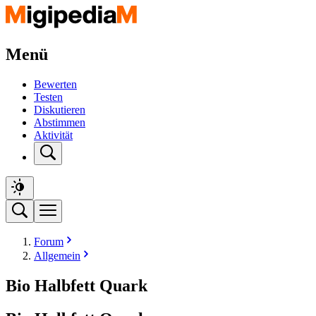
Menü
Bewerten
Testen
Diskutieren
Abstimmen
Aktivität
Forum
Allgemein
Bio Halbfett Quark