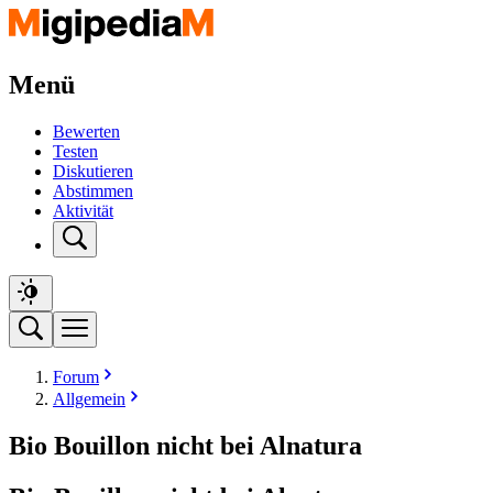
Menü
Bewerten
Testen
Diskutieren
Abstimmen
Aktivität
Forum
Allgemein
Bio Bouillon nicht bei Alnatura