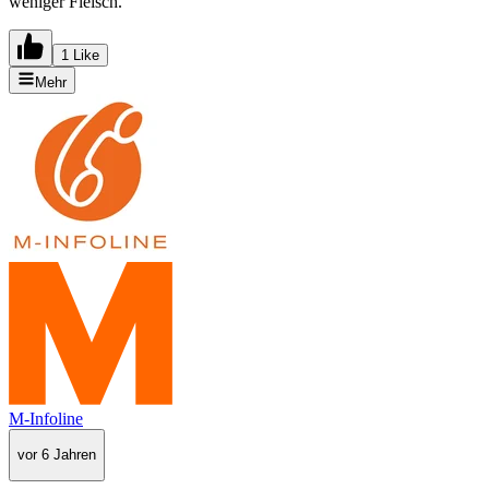
weniger Fleisch.
1 Like
Mehr
M-Infoline
vor 6 Jahren