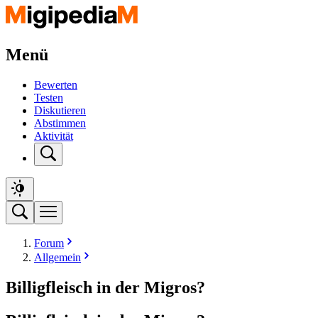
Menü
Bewerten
Testen
Diskutieren
Abstimmen
Aktivität
Forum
Allgemein
Billigfleisch in der Migros?