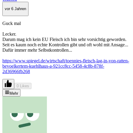
vor 6 Jahren
Guck mal
Lecker.
Darum mag ich kein EU Fleisch ich bin sehr vorsichtig geworden.
Seit es kaum noch echte Kontrollen gibt und oft wohl mit Ansage...
Dafür immer mehr Selbstkontrollen...
https://www.spiegel.de/wirtschaft/toennies-fleisch-lag-in-von-ratten-
bevoelkertem-kuehlhaus-a-921cc8cc-5458-4c8b-878f-
2d36966fb268
0 Likes
Mehr