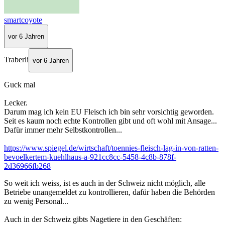
smartcoyote
vor 6 Jahren
Traberli
vor 6 Jahren
Guck mal
Lecker.
Darum mag ich kein EU Fleisch ich bin sehr vorsichtig geworden.
Seit es kaum noch echte Kontrollen gibt und oft wohl mit Ansage...
Dafür immer mehr Selbstkontrollen...
https://www.spiegel.de/wirtschaft/toennies-fleisch-lag-in-von-ratten-
bevoelkertem-kuehlhaus-a-921cc8cc-5458-4c8b-878f-
2d36966fb268
So weit ich weiss, ist es auch in der Schweiz nicht möglich, alle
Betriebe unangemeldet zu kontrollieren, dafür haben die Behörden
zu wenig Personal...
Auch in der Schweiz gibts Nagetiere in den Geschäften: