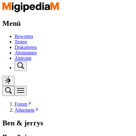
Menü
Bewerten
Testen
Diskutieren
Abstimmen
Aktivität
Forum
Allgemein
Ben & jerrys